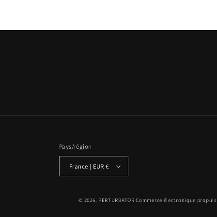
Pays/région
France | EUR €
© 2026,
PERTURBATOR
Commerce électronique propuls