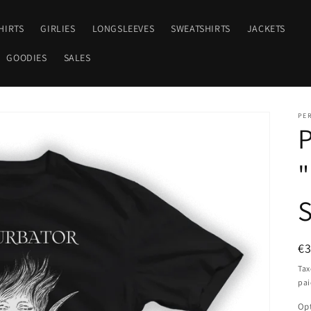
HIRTS
GIRLIES
LONGSLEEVES
SWEATSHIRTS
JACKETS
GOODIES
SALES
PE
"
S
Pr
€
ha
Tax
pa
Op