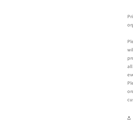
Pr
or
Pl
wi
pr
al
ev
Pl
or
cu