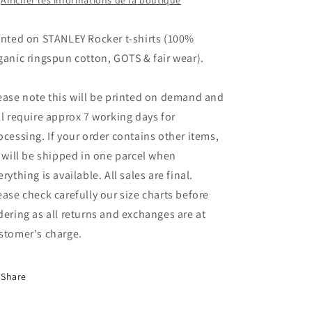
Afficher les informations de la boutique
inted on STANLEY Rocker t-shirts (100%
ganic ringspun cotton, GOTS & fair wear).
ease note this will be printed on demand and
ll require approx 7 working days for
ocessing. If your order contains other items,
l will be shipped in one parcel when
erything is available. All sales are final.
ease check carefully our size charts before
dering as all returns and exchanges are at
stomer's charge.
Share