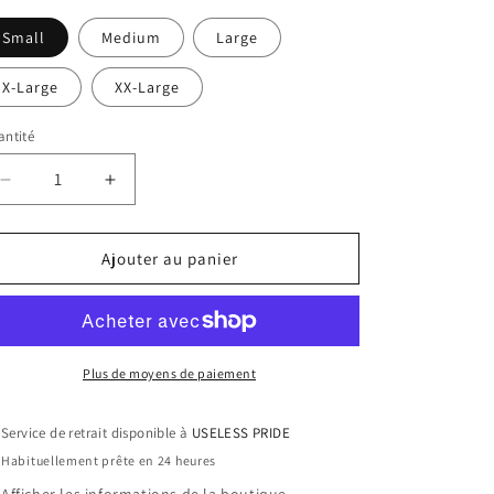
Small
Medium
Large
X-Large
XX-Large
ntité
Réduire
Augmenter
la
la
quantité
quantité
de
de
Ajouter au panier
PERTURBATOR
PERTURBATOR
&quot;Lustifer&quot;
&quot;Lustifer&quot;
Black
Black
T-
T-
Shirt
Shirt
Plus de moyens de paiement
Service de retrait disponible à
USELESS PRIDE
Habituellement prête en 24 heures