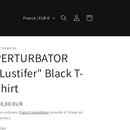
P
Connexion
Panier
France | EUR €
a
y
s
RTURBATOR
/
PERTURBATOR
r
Lustifer" Black T-
é
g
hirt
i
o
ix
30,00 EUR
n
bituel
es incluses.
Frais d'expédition
calculés à l'étape de
iement.
tion