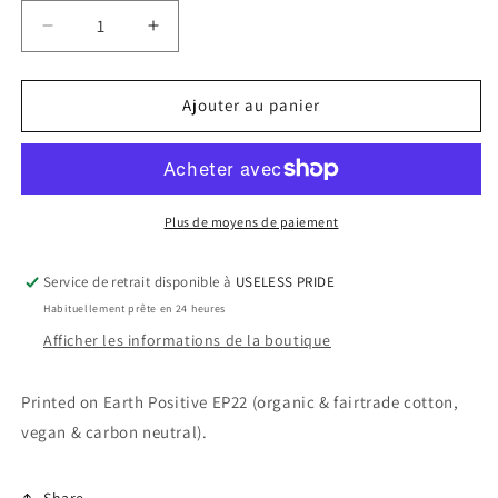
Réduire
Augmenter
la
la
quantité
quantité
de
de
Ajouter au panier
PERTURBATOR
PERTURBATOR
&quot;Snake&quot;
&quot;Snake&quot;
White
White
Baseball
Baseball
Tee
Tee
Plus de moyens de paiement
Service de retrait disponible à
USELESS PRIDE
Habituellement prête en 24 heures
Afficher les informations de la boutique
Printed on Earth Positive EP22 (organic & fairtrade cotton,
vegan & carbon neutral).