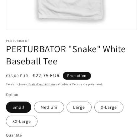
Ouvrir
le
média
PERTURBATOR
PERTURBATOR "Snake" White
1
dans
une
Baseball Tee
fenêtre
modale
Prix
Prix
€22,75 EUR
€35,00 EUR
Promotion
habituel
promotionnel
Taxes incluses.
Frais d'expédition
calculés à l'étape de paiement.
Option
Small
Medium
Large
X-Large
XX-Large
Quantité